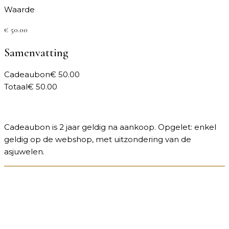
Waarde
€
50.00
Samenvatting
Cadeaubon
€
50.00
Totaal
€
50.00
IN WINKELWAGEN →
Cadeaubon is 2 jaar geldig na aankoop. Opgelet: enkel
geldig op de webshop, met uitzondering van de
asjuwelen.
Sieraden die liefde tastbaar maken. Elk stuk wordt op
maat gemaakt in ons atelier en vertelt jouw uniek