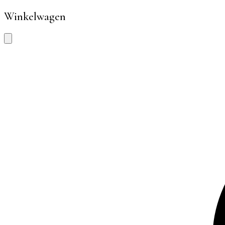
Winkelwagen