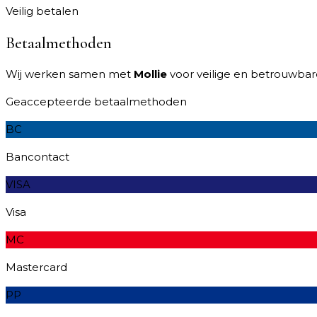
Veilig betalen
Betaalmethoden
Wij werken samen met
Mollie
voor veilige en betrouwbare
Geaccepteerde betaalmethoden
BC
Bancontact
VISA
Visa
MC
Mastercard
PP