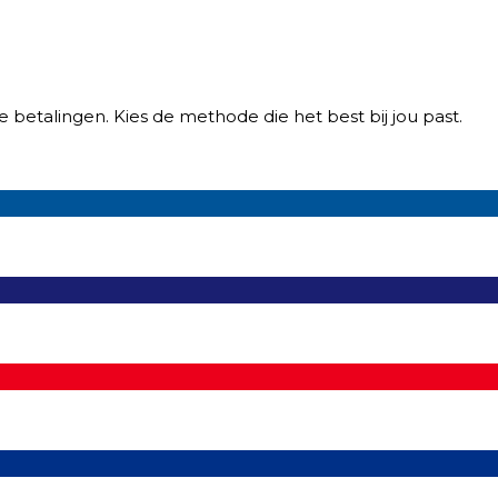
 betalingen. Kies de methode die het best bij jou past.