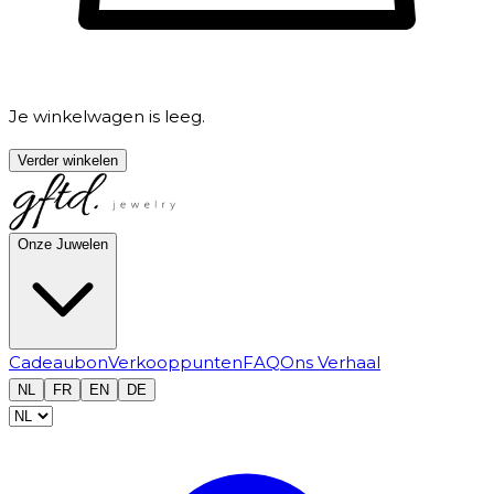
Je winkelwagen is leeg.
Verder winkelen
Onze Juwelen
Cadeaubon
Verkooppunten
FAQ
Ons Verhaal
NL
FR
EN
DE