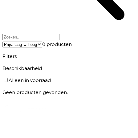
0
producten
Filters
Beschikbaarheid
Alleen in voorraad
Geen producten gevonden.
Sieraden die liefde tastbaar maken. Elk stuk wordt op
maat gemaakt in ons atelier en vertelt jouw uniek