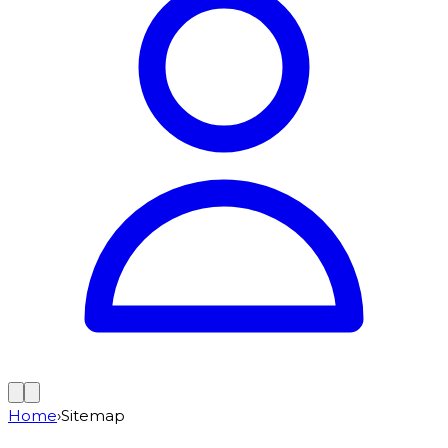
Home
›
Sitemap