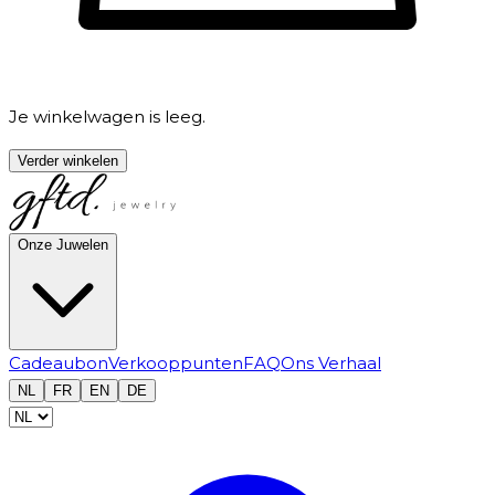
Je winkelwagen is leeg.
Verder winkelen
Onze Juwelen
Cadeaubon
Verkooppunten
FAQ
Ons Verhaal
NL
FR
EN
DE