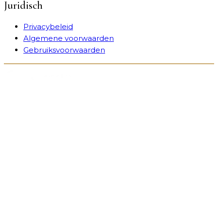
Juridisch
Privacybeleid
Algemene voorwaarden
Gebruiksvoorwaarden
Sieraden die liefde tastbaar maken. Elk stuk wordt op
maat gemaakt in ons atelier en vertelt jouw uniek
verhaal.
INFO & SERVICE