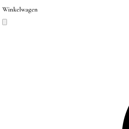
Winkelwagen