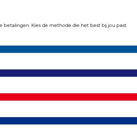
 betalingen. Kies de methode die het best bij jou past.