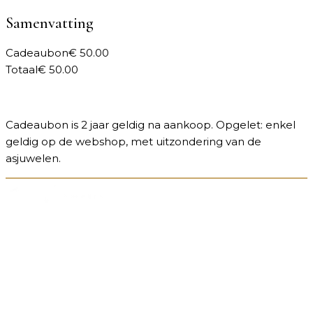
Samenvatting
Cadeaubon
€
50.00
Totaal
€
50.00
IN WINKELWAGEN →
Cadeaubon is 2 jaar geldig na aankoop. Opgelet: enkel
geldig op de webshop, met uitzondering van de
asjuwelen.
Sieraden die liefde tastbaar maken. Elk stuk wordt op
maat gemaakt in ons atelier en vertelt jouw uniek
verhaal.