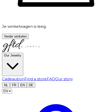
Je winkelwagen is leeg.
Verder winkelen
Our Jewelry
Cadeaubon
Find a store
FAQ
Our story
NL
FR
EN
DE