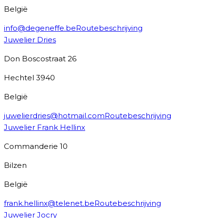
België
info@degeneffe.be
Routebeschrijving
Juwelier Dries
Don Boscostraat 26
Hechtel
3940
België
juwelierdries@hotmail.com
Routebeschrijving
Juwelier Frank Hellinx
Commanderie 10
Bilzen
België
frank.hellinx@telenet.be
Routebeschrijving
Juwelier Jocry