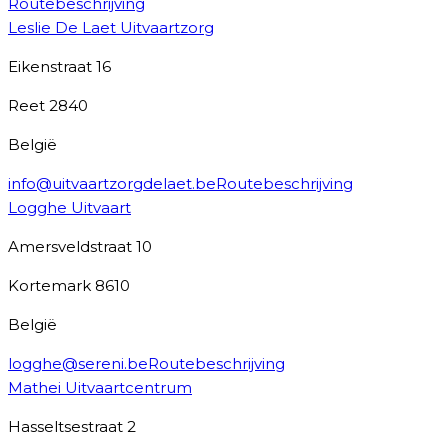
Routebeschrijving
Leslie De Laet Uitvaartzorg
Eikenstraat 16
Reet
2840
België
info@uitvaartzorgdelaet.be
Routebeschrijving
Logghe Uitvaart
Amersveldstraat 10
Kortemark
8610
België
logghe@sereni.be
Routebeschrijving
Mathei Uitvaartcentrum
Hasseltsestraat 2