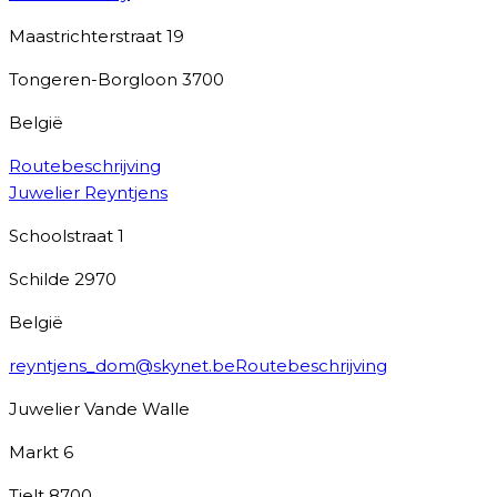
Maastrichterstraat 19
Tongeren-Borgloon
3700
België
Routebeschrijving
Juwelier Reyntjens
Schoolstraat 1
Schilde
2970
België
reyntjens_dom@skynet.be
Routebeschrijving
Juwelier Vande Walle
Markt 6
Tielt
8700