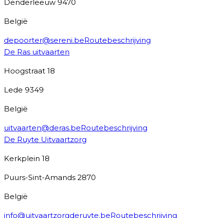
Denderleeuw
9470
België
depoorter@sereni.be
Routebeschrijving
De Ras uitvaarten
Hoogstraat 18
Lede
9349
België
uitvaarten@deras.be
Routebeschrijving
De Ruyte Uitvaartzorg
Kerkplein 18
Puurs-Sint-Amands
2870
België
info@uitvaartzorgderuyte.be
Routebeschrijving