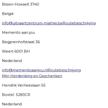
Bilzen-Hoeselt
3740
België
info@uitvaartcentrum-mathei.be
Routebeschrijving
Memento aan jou
Begijnenhofstraat 36
Weert
6001 BH
Nederland
info@mementoaanjou.nl
Routebeschrijving
Mijn Herdenking en Geschenken
Hendrik Verheeslaan 55
Boxtel
5283CR
Nederland