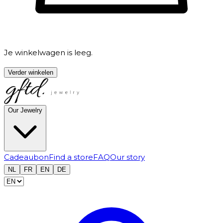
Je winkelwagen is leeg.
Verder winkelen
Our Jewelry
Cadeaubon
Find a store
FAQ
Our story
NL
FR
EN
DE