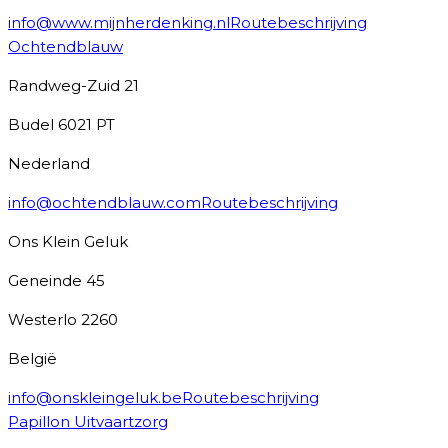
info@www.mijnherdenking.nl
Routebeschrijving
Ochtendblauw
Randweg-Zuid 21
Budel
6021 PT
Nederland
info@ochtendblauw.com
Routebeschrijving
Ons Klein Geluk
Geneinde 45
Westerlo
2260
België
info@onskleingeluk.be
Routebeschrijving
Papillon Uitvaartzorg