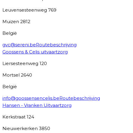
Leuvensesteenweg 769
Muizen
2812
België
gvc@sereni.be
Routebeschrijving
Goossens & Celis uitvaartzorg
Liersesteenweg 120
Mortsel
2640
België
info@goossensencelis.be
Routebeschrijving
Hansen - Vranken Uitvaartzorg
Kerkstraat 124
Nieuwerkerken
3850