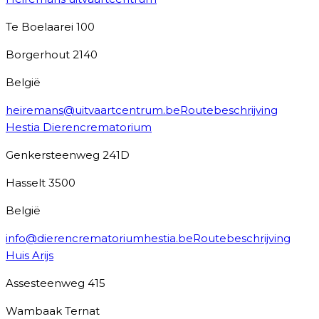
Te Boelaarei 100
Borgerhout
2140
België
heiremans@uitvaartcentrum.be
Routebeschrijving
Hestia Dierencrematorium
Genkersteenweg 241D
Hasselt
3500
België
info@dierencrematoriumhestia.be
Routebeschrijving
Huis Arijs
Assesteenweg 415
Wambaak Ternat