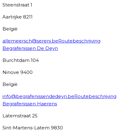
Steenstraat 1
Aartrijke
8211
België
allemeersch@sereni.be
Routebeschrijving
Begrafenissen De Deyn
Burchtdam 104
Ninove
9400
België
info@begrafenissendedeyn.be
Routebeschrijving
Begrafenissen Haerens
Latemstraat 25
Sint-Martens-Latem
9830