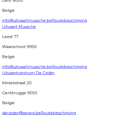
Gent
9000
België
info@uitvaartmussche.be
Routebeschrijving
Uitvaart Mussche
Leest 77
Waarschoot
9950
België
info@uitvaartmussche.be
Routebeschrijving
Uitvaartcentrum De Ceder
Kliniekstraat 20
Gentbrugge
9050
België
deceder@sereni.be
Routebeschrijving