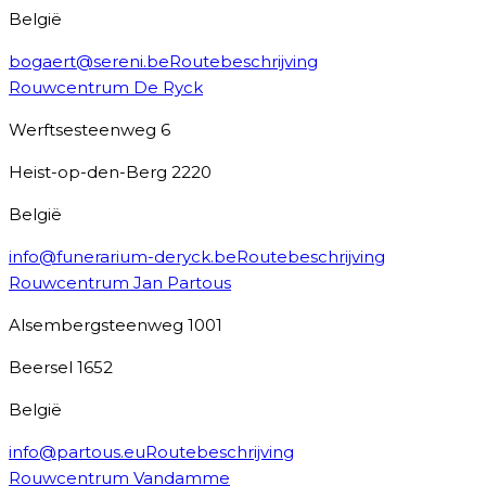
België
bogaert@sereni.be
Routebeschrijving
Rouwcentrum De Ryck
Werftsesteenweg 6
Heist-op-den-Berg
2220
België
info@funerarium-deryck.be
Routebeschrijving
Rouwcentrum Jan Partous
Alsembergsteenweg 1001
Beersel
1652
België
info@partous.eu
Routebeschrijving
Rouwcentrum Vandamme