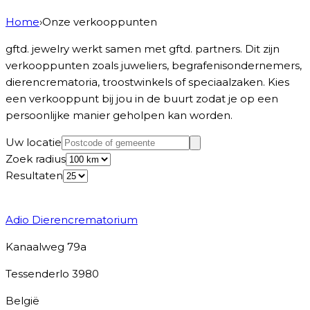
Home
›
Onze verkooppunten
gftd. jewelry
werkt samen met
gftd. partners
. Dit zijn
verkooppunten zoals juweliers, begrafenisondernemers,
dierencrematoria, troostwinkels of speciaalzaken. Kies
een verkooppunt bij jou in de buurt zodat je op een
persoonlijke manier geholpen kan worden.
Uw locatie
Zoek radius
Resultaten
ZOEK
Adio Dierencrematorium
Kanaalweg 79a
Tessenderlo
3980
België