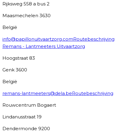
Rijksweg 558 a bus 2
Maasmechelen
3630
België
info@papillonuitvaartzorg.com
Routebeschrijving
Remans - Lantmeeters Uitvaartzorg
Hoogstraat 83
Genk
3600
België
remans-lantmeeters@dela.be
Routebeschrijving
Rouwcentrum Bogaert
Lindanusstraat 19
Dendermonde
9200