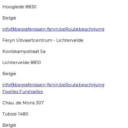
Hooglede
8830
België
info@begrafenissen-feryn.be
Routebeschrijving
Feryn Uitvaartcentrum - Lichtervelde
Koolskampstraat 5a
Lichtervelde
8810
België
info@begrafenissen-feryn.be
Routebeschrijving
Fixelles Funérailles
Chau. de Mons 307
Tubize
1480
België