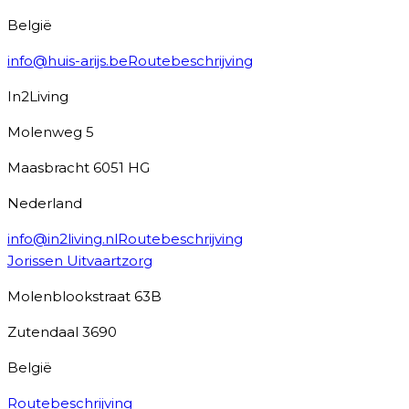
België
info@huis-arijs.be
Routebeschrijving
In2Living
Molenweg 5
Maasbracht
6051 HG
Nederland
info@in2living.nl
Routebeschrijving
Jorissen Uitvaartzorg
Molenblookstraat 63B
Zutendaal
3690
België
Routebeschrijving