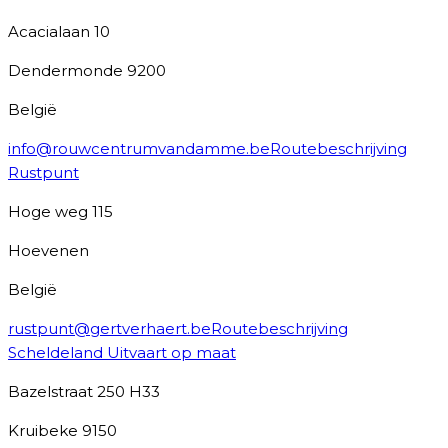
Acacialaan 10
Dendermonde
9200
België
info@rouwcentrumvandamme.be
Routebeschrijving
Rustpunt
Hoge weg 115
Hoevenen
België
rustpunt@gertverhaert.be
Routebeschrijving
Scheldeland Uitvaart op maat
Bazelstraat 250 H33
Kruibeke
9150