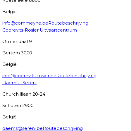
Roeselaere
8800
België
info@commeyne.be
Routebeschrijving
Coorevits-Rosier Uitvaartcentrum
Ormendaal 9
Bertem
3060
België
info@coorevits-rosier.be
Routebeschrijving
Daems - Sereni
Churchilllaan 20-24
Schoten
2900
België
daems@sereni.be
Routebeschrijving